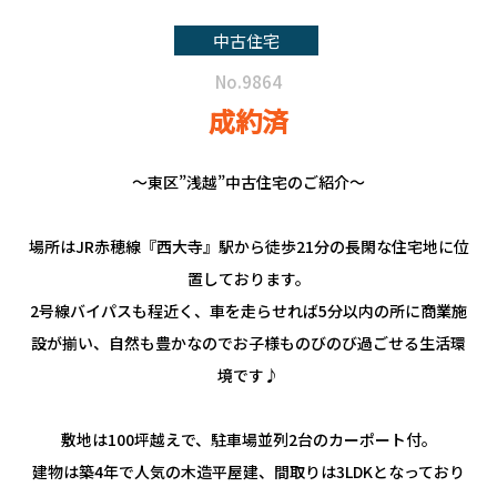
中古住宅
No.9864
成約済
～東区”浅越”中古住宅のご紹介～
場所はJR赤穂線『西大寺』駅から徒歩21分の長閑な住宅地に位
置しております。
2号線バイパスも程近く、車を走らせれば5分以内の所に商業施
設が揃い、自然も豊かなのでお子様ものびのび過ごせる生活環
境です♪
敷地は100坪越えで、駐車場並列2台のカーポート付。
建物は築4年で人気の木造平屋建、間取りは3LDKとなっており