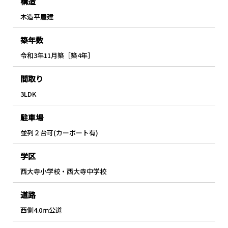
構造
木造平屋建
築年数
令和3年11月築［築4年］
間取り
3LDK
駐車場
並列２台可(カーポート有)
学区
西大寺小学校・西大寺中学校
道路
西側4.0ｍ公道