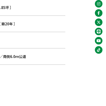
0.85坪 ］
 築20年 ］
／南側6.0ｍ公道