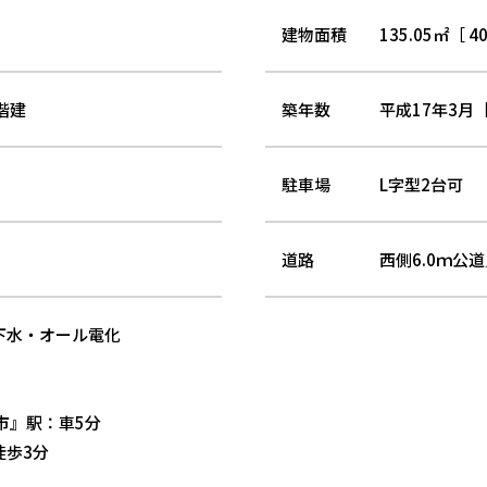
建物面積
135.05㎡［ 4
階建
築年数
平成17年3月［
駐車場
L字型2台可
道路
西側6.0ｍ公道
下水・オール電化
市』駅：車5分
徒歩3分