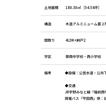
土地面積
180.30㎡ ［54.54坪］
構造
木造アルミニューム葺２
間取り
4LDK+納戸2
学区
御南中学校・西小学校
備考
◆設備：公営水道・公共
◆交通
JR宇野みなと線『備前西
岡電バス『平田西』停：