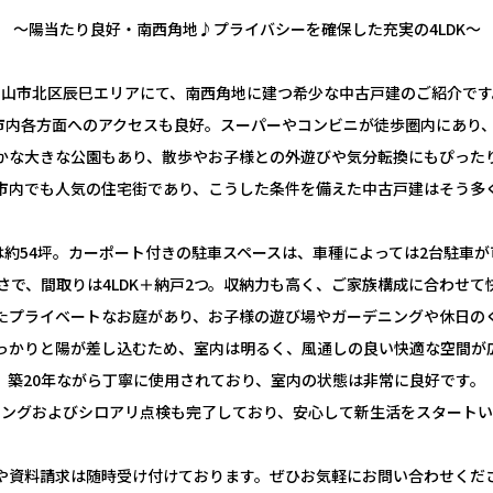
～陽当たり良好・南西角地♪プライバシーを確保した充実の4LDK～
岡山市北区辰巳エリアにて、南西角地に建つ希少な中古戸建のご紹介です
市内各方面へのアクセスも良好。スーパーやコンビニが徒歩圏内にあり
かな大きな公園もあり、散歩やお子様との外遊びや気分転換にもぴった
市内でも人気の住宅街であり、こうした条件を備えた中古戸建はそう多
は約54坪。カーポート付きの駐車スペースは、車種によっては2台駐車が
さで、間取りは4LDK＋納戸2つ。収納力も高く、ご家族構成に合わせ
たプライベートなお庭があり、お子様の遊び場やガーデニングや休日のく
っかりと陽が差し込むため、室内は明るく、風通しの良い快適な空間が
築20年ながら丁寧に使用されており、室内の状態は非常に良好です。
ニングおよびシロアリ点検も完了しており、安心して新生活をスタートい
や資料請求は随時受け付けております。ぜひお気軽にお問い合わせくだ