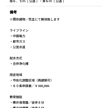
南６．５ｍ［ 公道 ］・東６ｍ［ 公道 ］
備考
※既存建物／売主にて解体致します
ライフライン
・中国電力
・都市ガス
・公営水道
配水方式
・合併浄化槽
用途地域
・市街化調整区域（再建築可）
・６０条申請要／￥300,000-
教育施設
・横井保育園／徒歩８分
・横井幼稚園／徒歩８分