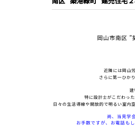
南区 ”築港緑町” 建売住
岡山市南区 
近隣には岡山
さらに第一ひか
建
特に設計士がこだわった
日々の生活導線や開放的で明るい室内
尚、当見学
お手数ですが、お電話もし