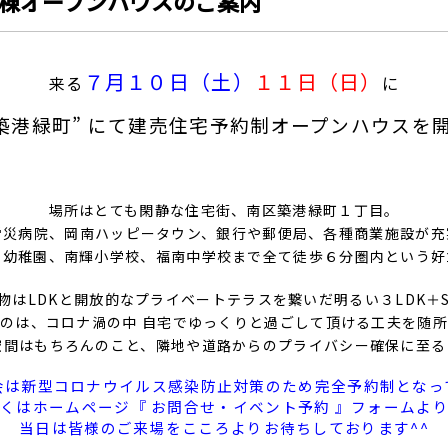
宅２棟オープンハウスのご案内
７
月１０日（土）
１１
日（日）
来る
に
”築港緑町” にて建売住宅予約制オープンハウスを
場所はとても閑静な住宅街、南区築港緑町１丁目。
労災病院、岡南ハッピータウン、銀行や郵便局、各種商業施設が充
り幼稚園、南輝小学校、福南中学校まで全て徒歩６分圏内という好
物はLDKと開放的なプライベートテラスを繋いだ明るい３LDK＋
のは、コロナ渦の中 自宅でゆっくりと過ごして頂ける工夫を随
空間はもちろんのこと、隣地や道路からのプライバシー確保に至る
会は新型コロナウイルス感染防止対策のため完全予約制となっ
くはホームページ『 お問合せ・イベント予約 』フォームよ
当日は皆様のご来場をこころよりお待ちしております^^