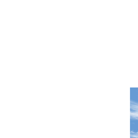
◇ 開催日 ／ 7
◇ 時 間 ／ 午
◇ 場 所 ／ 岡
◇ 担 当 ／ クザキ