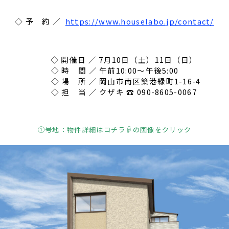
◇ 予 約 ／
https://www.houselabo.jp/contact/
月10日（土）11日（日）
前10:00～午後5:00
山市南区築港緑町1-16-4
 ☎ 090-8605-0067
①
号地：物件詳細はコチラ☟の画像をクリック