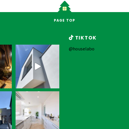
PAGE TOP
TIKTOK
@houselabo