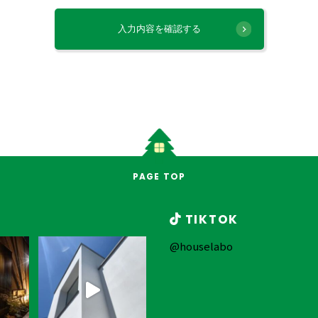
PAGE TOP
TIKTOK
@houselabo